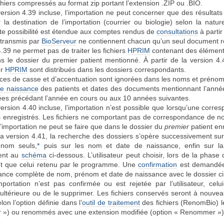
hiers compressés au format zip portant l’extension .ZIP ou .BIO.
ersion 4.39 incluse, l’importation ne peut concerner que des résultats de
r la destination de l’importation (courrier ou biologie) selon la na
ette possibilité est étendue aux comptes rendus de
consultations
à partir
s transmis par
BioServeur
ne contiennent chacun qu’un seul document rela
.39 ne permet pas de traiter les fichiers
HPRIM
contenant des éléments 
s le dossier du premier patient mentionné. À partir de la version 4.4
er
HPRIM
sont distribués dans les dossiers correspondants.
nces de casse et d’accentuation sont ignorées dans les noms et prénom
de naissance
des patients et dates des documents mentionnant l’année 
es précédant l’année en cours ou aux 10 années suivantes.
version 4.40 incluse, l’importation n’est possible que lorsqu’une cor
s enregistrés. Les fichiers ne comportant pas de correspondance de 
’importation ne peut se faire que dans le dossier du
premier
patient enr
 la version 4.41, la recherche des dossiers s’opère successivement su
nom seuls,
*
puis sur les nom et date de naissance, enfin sur l
ent au
schéma
ci-dessous. L’utilisateur peut choisir, lors de la phase
nt que celui retenu par le programme. Une
confirmation
est demandée 
nce complète de nom, prénom et date de naissance avec le dossier ci
mportation n’est pas confirmée ou est rejetée par l’utilisateur, cel
 ultérieure ou de le supprimer. Les fichiers conservés seront à nouv
lon l’option définie dans l’
outil de traitement
des fichiers (RenomBio) le
 ») ou renommés avec une extension modifiée (option « Renommer »)