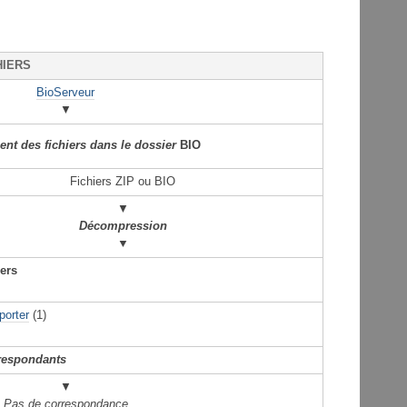
HIERS
BioServeur
▼
nt des fichiers dans le dossier
BIO
Fichiers ZIP ou BIO
▼
Décompression
▼
iers
porter
(1)
respondants
▼
Pas de correspondance