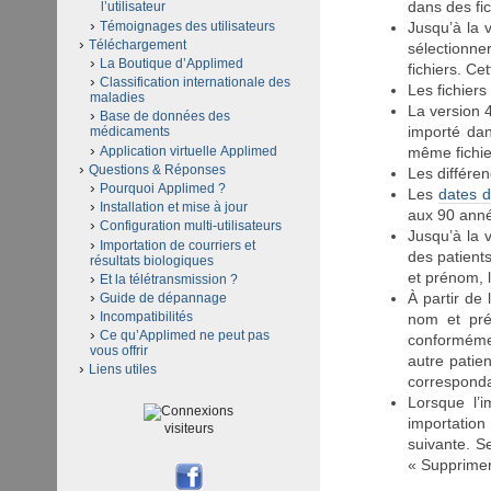
dans des fic
l’utilisateur
Témoignages des utilisateurs
Jusqu’à la v
Téléchargement
sélectionne
La Boutique d’Applimed
fichiers. C
Classification internationale des
Les fichier
maladies
La version 4
Base de données des
importé dan
médicaments
Application virtuelle Applimed
même fichi
Questions & Réponses
Les différe
Pourquoi Applimed ?
Les
dates 
Installation et mise à jour
aux 90 anné
Configuration multi-utilisateurs
Jusqu’à la 
Importation de courriers et
des patient
résultats biologiques
et prénom, l
Et la télétransmission ?
À partir de
Guide de dépannage
Incompatibilités
nom et pré
Ce qu’Applimed ne peut pas
conformém
vous offrir
autre patie
Liens utiles
corresponda
Lorsque l’i
importation
visiteurs
suivante. Se
« Supprimer