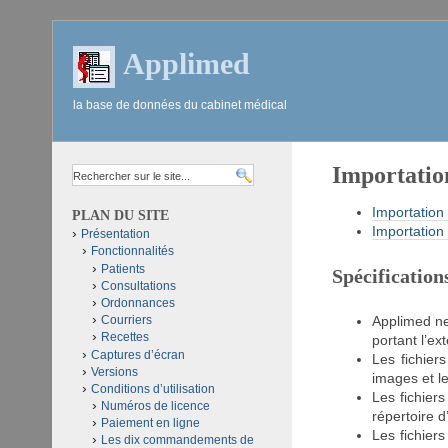
Applimed
la base de données du cabinet médical
Importation
Importation
PLAN DU SITE
Importation
Présentation
Fonctionnalités
Patients
Spécification
Consultations
Ordonnances
Courriers
Applimed ne
Recettes
portant l’ex
Captures d’écran
Les fichier
Versions
images et l
Conditions d’utilisation
Les fichier
Numéros de licence
répertoire d’
Paiement en ligne
Les fichier
Les dix commandements de