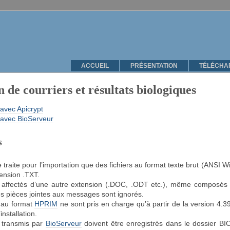
ACCUEIL
PRÉSENTATION
TÉLÉCHA
 de courriers et résultats biologiques
 avec Apicrypt
 avec BioServeur
s
 traite pour l’importation que des fichiers au format texte brut (ANSI 
tension .TXT.
s affectés d’une autre extension (.DOC, .ODT etc.), même composés d
es pièces jointes aux messages sont ignorés.
s au format
HPRIM
ne sont pris en charge qu’à partir de la version 4.
installation.
s transmis par
BioServeur
doivent être enregistrés dans le dossier BIO 