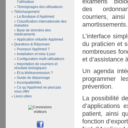
examens biolog
l’utilisateur
Témoignages des utilisateurs
des ordonn
Téléchargement
courriers, ains
La Boutique d’Applimed
Classification internationale des
amortissements.
maladies
Base de données des
médicaments
L’interface simp
Application virtuelle Applimed
du praticien et 
Questions & Réponses
Pourquoi Applimed ?
nombreuses fonct
Installation et mise à jour
et d’assistance à l
Configuration multi-utilisateurs
Importation de courriers et
résultats biologiques
Un agenda intég
Et la télétransmission ?
programmer le
Guide de dépannage
Incompatibilités
prévention.
Ce qu’Applimed ne peut pas
vous offrir
Liens utiles
La possibilité 
d’applications 
visiteurs
patient, ainsi q
fonction d’expor