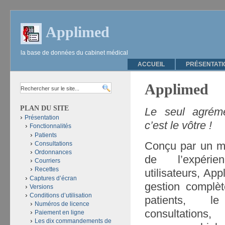
Applimed
la base de données du cabinet médical
ACCUEIL
PRÉSENTATI
Applimed
PLAN DU SITE
Le seul agréme
Présentation
c’est le vôtre !
Fonctionnalités
Patients
Conçu par un mé
Consultations
Ordonnances
de l’expér
Courriers
Recettes
utilisateurs, Ap
Captures d’écran
gestion complèt
Versions
Conditions d’utilisation
patients, 
Numéros de licence
consultations,
Paiement en ligne
Les dix commandements de